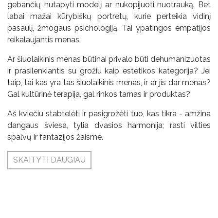
gebančių nutapyti modelį ar nukopijuoti nuotrauką. Bet
labai mažai kūrybiškų portretų, kurie perteikia vidinį
pasaulį, žmogaus psichologiją. Tai ypatingos empatijos
reikalaujantis menas.
Ar šiuolaikinis menas būtinai privalo būti dehumanizuotas
ir prasilenkiantis su grožiu kaip estetikos kategorija? Jei
taip, tai kas yra tas šiuolaikinis menas, ir ar jis dar menas?
Gal kultūrinė terapija, gal rinkos tarnas ir produktas?
Aš kviečiu stabtelėti ir pasigrožėti tuo, kas tikra - amžina
dangaus šviesa, tylia dvasios harmonija; rasti vilties
spalvų ir fantazijos žaisme.
SKAITYTI DAUGIAU