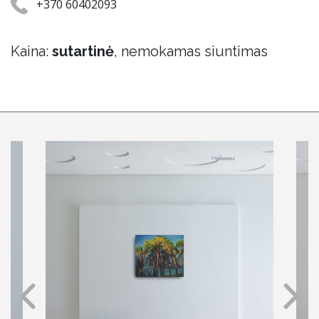
+370 60402093
Kaina:
sutartinė
, nemokamas siuntimas