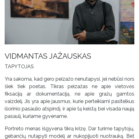
VIDMANTAS JAŽAUSKAS
TAPYTOJAS
Yra sakoma, kad gero peizažo nenutapysi, jei nebūsi nors
šiek tiek poetas. Tikras peizažas ne apie vietovės
fiksaciją ar dokumentaciją, ne apie gražų gamtos
vaizdelį. Jis yra apie jausmus, kurie perteikiami pasitelkus
išorinio pasaulio atspindį, ir apie tą keistą bei visada naują
pasaulį, kuriame gyvename.
Portreto menas išgyvena tikrą krizę. Dar turime tapytojų,
gebančių nutapyti modelį ar nukopijuoti nuotrauką. Bet