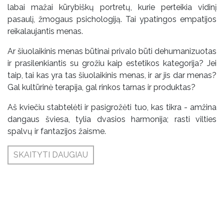
labai mažai kūrybiškų portretų, kurie perteikia vidinį
pasaulį, žmogaus psichologiją. Tai ypatingos empatijos
reikalaujantis menas.
Ar šiuolaikinis menas būtinai privalo būti dehumanizuotas
ir prasilenkiantis su grožiu kaip estetikos kategorija? Jei
taip, tai kas yra tas šiuolaikinis menas, ir ar jis dar menas?
Gal kultūrinė terapija, gal rinkos tarnas ir produktas?
Aš kviečiu stabtelėti ir pasigrožėti tuo, kas tikra - amžina
dangaus šviesa, tylia dvasios harmonija; rasti vilties
spalvų ir fantazijos žaisme.
SKAITYTI DAUGIAU