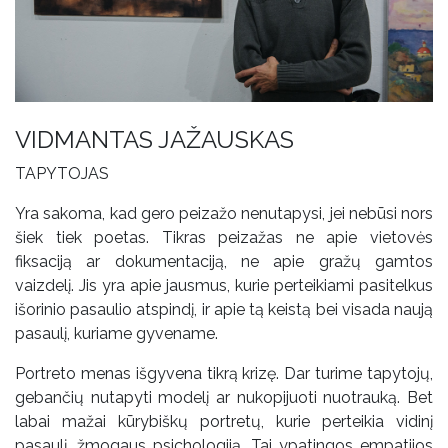
VIDMANTAS JAŽAUSKAS
TAPYTOJAS
Yra sakoma, kad gero peizažo nenutapysi, jei nebūsi nors
šiek tiek poetas. Tikras peizažas ne apie vietovės
fiksaciją ar dokumentaciją, ne apie gražų gamtos
vaizdelį. Jis yra apie jausmus, kurie perteikiami pasitelkus
išorinio pasaulio atspindį, ir apie tą keistą bei visada naują
pasaulį, kuriame gyvename.
Portreto menas išgyvena tikrą krizę. Dar turime tapytojų,
gebančių nutapyti modelį ar nukopijuoti nuotrauką. Bet
labai mažai kūrybiškų portretų, kurie perteikia vidinį
pasaulį, žmogaus psichologiją. Tai ypatingos empatijos