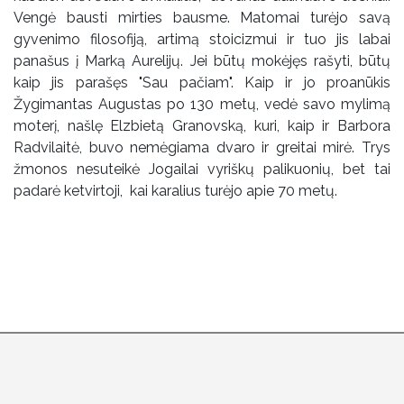
Vengė bausti mirties bausme. Matomai turėjo savą
gyvenimo filosofiją, artimą stoicizmui ir tuo jis labai
panašus į Marką Aurelijų. Jei būtų mokėjęs rašyti, būtų
kaip jis parašęs "Sau pačiam". Kaip ir jo proanūkis
Žygimantas Augustas po 130 metų, vedė savo mylimą
moterį, našlę Elzbietą Granovską, kuri, kaip ir Barbora
Radvilaitė, buvo nemėgiama dvaro ir greitai mirė. Trys
žmonos nesuteikė Jogailai vyriškų palikuonių, bet tai
padarė ketvirtoji, kai karalius turėjo apie 70 metų.