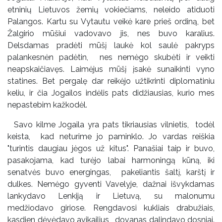
etninių Lietuvos žemių vokiečiams, neleido atiduoti
Palangos. Kartu su Vytautu veikė kare prieš ordiną, bet
Žalgirio mūšiui vadovavo jis, nes buvo karalius.
Delsdamas pradėti mūšį laukė kol saulė pakryps
palankesnėn padėtin, nes nemėgo skubėti ir veikti
neapskaičiavęs. Laimėjus mūšį įsakė sunaikinti vyno
statines. Bet pergalę dar reikėjo užtikrinti diplomatiniu
keliu, ir čia Jogailos indėlis pats didžiausias, kurio mes
nepastebim kažkodėl.
Savo kilme Jogaila yra pats tikriausias vilnietis, todėl
keista, kad neturime jo paminklo. Jo vardas reiškia
"turintis daugiau jėgos už kitus". Panašiai taip ir buvo,
pasakojama, kad turėjo labai harmoningą kūną, iki
senatvės buvo energingas, pakeliantis šaltį, karštį ir
dulkes. Nemėgo gyventi Vavelyje, dažnai išvykdamas
lankydavo Lenkiją ir Lietuvą, su malonumu
medžiodavo giriose. Rengdavosi kukliais drabužiais,
kasdien dėvėdavo avikailius, dovanas dalindavo dosniai.