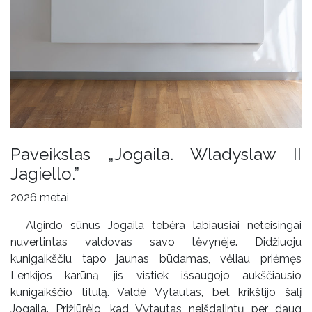
Paveikslas „Jogaila. Wladyslaw II
Jagiello.”
2026 metai
Algirdo sūnus Jogaila tebėra labiausiai neteisingai
nuvertintas valdovas savo tėvynėje. Didžiuoju
kunigaikščiu tapo jaunas būdamas, vėliau priėmęs
Lenkijos karūną, jis vistiek išsaugojo aukščiausio
kunigaikščio titulą. Valdė Vytautas, bet krikštijo šalį
Jogaila. Prižiūrėjo, kad Vytautas neišdalintų per daug