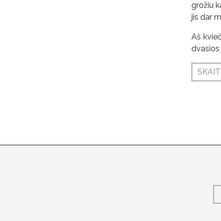
grožiu k
jis dar 
Aš kvieč
dvasios 
SKAIT