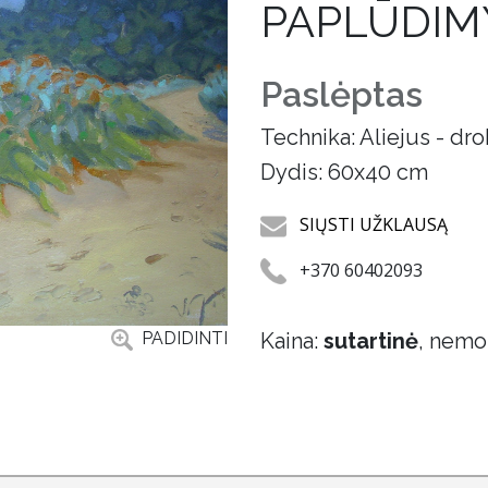
PAPLŪDIM
Paslėptas
Technika: Aliejus - dr
Dydis: 60x40 cm
SIŲSTI UŽKLAUSĄ
+370 60402093
PADIDINTI
Kaina:
sutartinė
, nemo