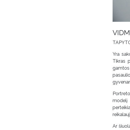
VIDM
TAPYT
Yra sak
Tikras 
gamtos 
pasauli
gyvena
Portret
modelį 
perteik
reikalau
Ar šiuol