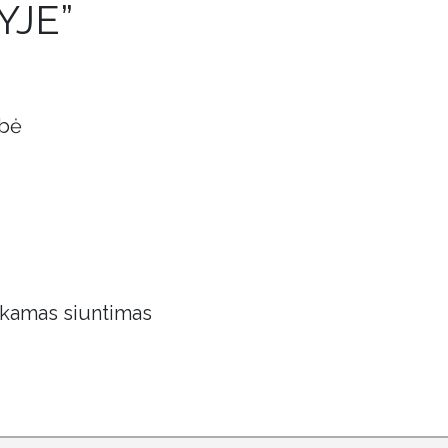
YJE”
obė
kamas siuntimas