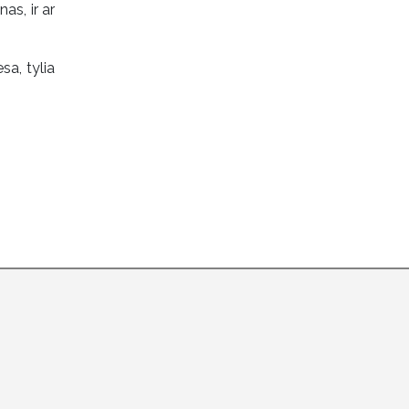
as, ir ar
sa, tylia