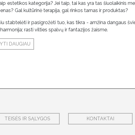
aip estetikos kategorija? Jei taip, tai kas yra tas šiuolaikinis men
menas? Gal kultūrinė terapija, gal rinkos tarnas ir produktas?
iu stabtelėti ir pasigrožėti tuo, kas tikra - amžina dangaus švie
harmonija; rasti vilties spalvų ir fantazijos žaisme.
YTI DAUGIAU
TEISĖS IR SĄLYGOS
KONTAKTAI