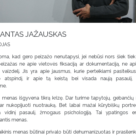
ANTAS JAŽAUSKAS
OJAS
oma, kad gero peizažo nenutapysi, jei nebūsi nors šiek tiek
peizažas ne apie vietovės fiksaciją ar dokumentaciją, ne ap
vaizdelį. Jis yra apie jausmus, kurie perteikiami pasitelkus 
o atspindį, ir apie tą keistą bei visada naują pasaulį,
me.
o menas išgyvena tikrą krizę. Dar turime tapytojų, gebančių 
ar nukopijuoti nuotrauką. Bet labai mažai kūrybiškų portret
ia vidinį pasaulį, žmogaus psichologiją. Tai ypatingos e
jantis menas.
aikinis menas būtinai privalo būti dehumanizuotas ir prasilenk