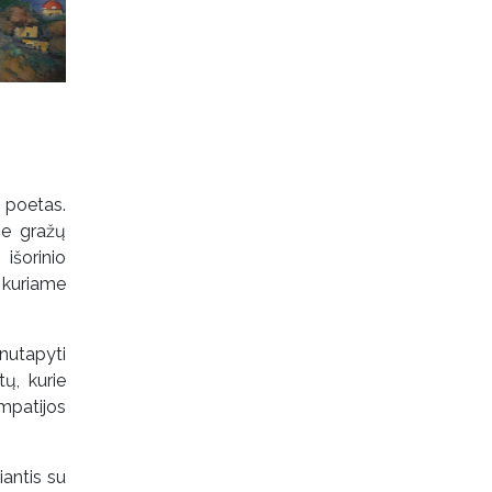
 poetas.
ie gražų
išorinio
 kuriame
nutapyti
ų, kurie
mpatijos
iantis su