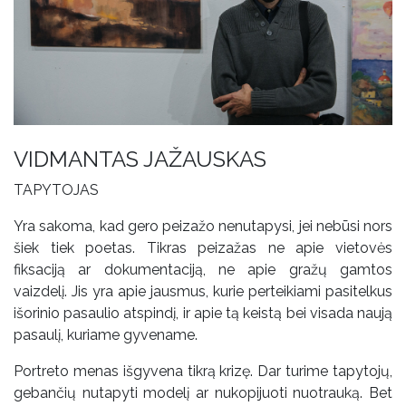
VIDMANTAS JAŽAUSKAS
TAPYTOJAS
Yra sakoma, kad gero peizažo nenutapysi, jei nebūsi nors
šiek tiek poetas. Tikras peizažas ne apie vietovės
fiksaciją ar dokumentaciją, ne apie gražų gamtos
vaizdelį. Jis yra apie jausmus, kurie perteikiami pasitelkus
išorinio pasaulio atspindį, ir apie tą keistą bei visada naują
pasaulį, kuriame gyvename.
Portreto menas išgyvena tikrą krizę. Dar turime tapytojų,
gebančių nutapyti modelį ar nukopijuoti nuotrauką. Bet