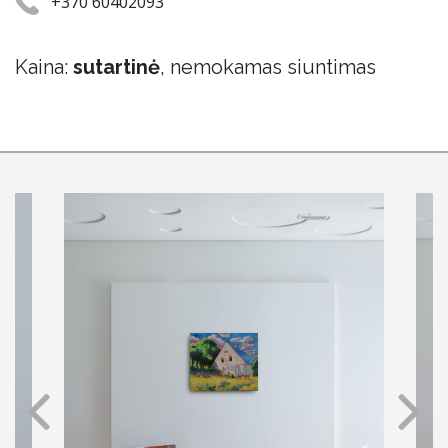
+370 60402093
Kaina:
sutartinė
, nemokamas siuntimas