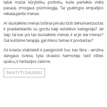
labai mažai kūrybiškų portretų, kurie perteikia vidinį
pasaulį, žmogaus psichologiją. Tai ypatingos empatijos
reikalaujantis menas.
Ar šiuolaikinis menas būtinai privalo būti dehumanizuotas
ir prasilenkiantis su grožiu kaip estetikos kategorija? Jei
taip, tai kas yra tas šiuolaikinis menas, ir ar jis dar menas?
Gal kultūrinė terapija, gal rinkos tarnas ir produktas?
Aš kviečiu stabtelėti ir pasigrožėti tuo, kas tikra - amžina
dangaus šviesa, tylia dvasios harmonija; rasti vilties
spalvų ir fantazijos žaisme.
SKAITYTI DAUGIAU