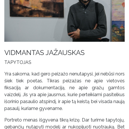
VIDMANTAS JAŽAUSKAS
TAPYTOJAS
Yra sakoma, kad gero peizažo nenutapysi, jei nebūsi nors
šiek tiek poetas. Tikras peizažas ne apie vietovės
fiksaciją ar dokumentaciją, ne apie gražų gamtos
vaizdelį. Jis yra apie jausmus, kurie perteikiami pasitelkus
išorinio pasaulio atspindį, ir apie tą keistą bei visada naują
pasaulį, kuriame gyvename.
Portreto menas išgyvena tikrą krizę. Dar turime tapytojų,
gebančių nutapyti modelį ar nukopijuoti nuotrauką. Bet