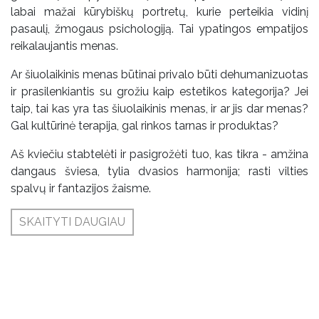
labai mažai kūrybiškų portretų, kurie perteikia vidinį
pasaulį, žmogaus psichologiją. Tai ypatingos empatijos
reikalaujantis menas.
Ar šiuolaikinis menas būtinai privalo būti dehumanizuotas
ir prasilenkiantis su grožiu kaip estetikos kategorija? Jei
taip, tai kas yra tas šiuolaikinis menas, ir ar jis dar menas?
Gal kultūrinė terapija, gal rinkos tarnas ir produktas?
Aš kviečiu stabtelėti ir pasigrožėti tuo, kas tikra - amžina
dangaus šviesa, tylia dvasios harmonija; rasti vilties
spalvų ir fantazijos žaisme.
SKAITYTI DAUGIAU