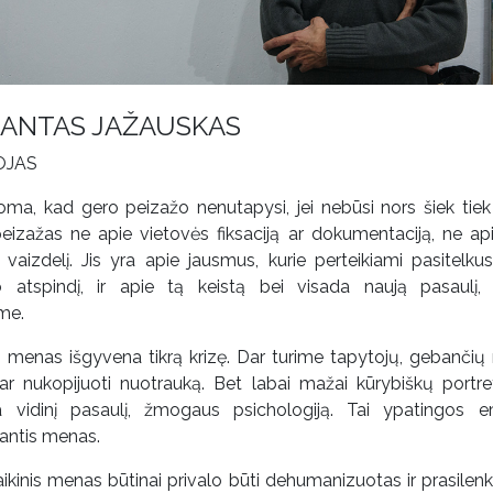
ANTAS JAŽAUSKAS
OJAS
oma, kad gero peizažo nenutapysi, jei nebūsi nors šiek tiek
peizažas ne apie vietovės fiksaciją ar dokumentaciją, ne ap
vaizdelį. Jis yra apie jausmus, kurie perteikiami pasitelkus 
o atspindį, ir apie tą keistą bei visada naują pasaulį,
me.
o menas išgyvena tikrą krizę. Dar turime tapytojų, gebančių 
ar nukopijuoti nuotrauką. Bet labai mažai kūrybiškų portret
ia vidinį pasaulį, žmogaus psichologiją. Tai ypatingos e
jantis menas.
aikinis menas būtinai privalo būti dehumanizuotas ir prasilenk