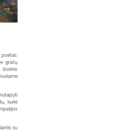
 poetas.
ie gražų
išorinio
 kuriame
nutapyti
ų, kurie
mpatijos
iantis su