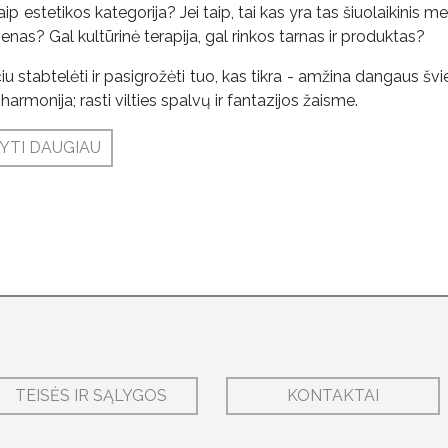
aip estetikos kategorija? Jei taip, tai kas yra tas šiuolaikinis men
menas? Gal kultūrinė terapija, gal rinkos tarnas ir produktas?
iu stabtelėti ir pasigrožėti tuo, kas tikra - amžina dangaus švie
harmonija; rasti vilties spalvų ir fantazijos žaisme.
YTI DAUGIAU
TEISĖS IR SĄLYGOS
KONTAKTAI