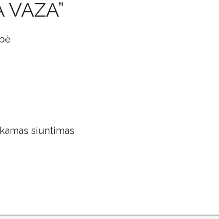
 VAZA”
obė
kamas siuntimas