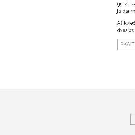
grožiu k
jis dar 
Aš kvieč
dvasios 
SKAIT