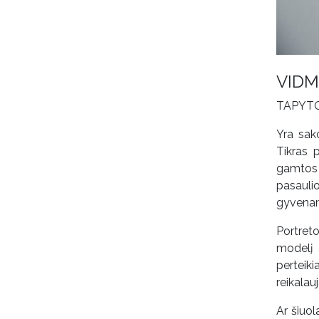
VIDM
TAPYT
Yra sak
Tikras 
gamtos 
pasauli
gyvena
Portret
modelį 
perteik
reikalau
Ar šiuol