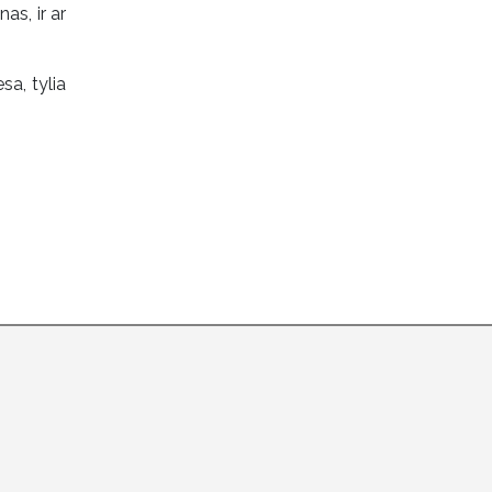
as, ir ar
sa, tylia