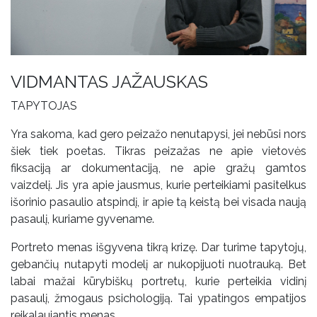
VIDMANTAS JAŽAUSKAS
TAPYTOJAS
Yra sakoma, kad gero peizažo nenutapysi, jei nebūsi nors
šiek tiek poetas. Tikras peizažas ne apie vietovės
fiksaciją ar dokumentaciją, ne apie gražų gamtos
vaizdelį. Jis yra apie jausmus, kurie perteikiami pasitelkus
išorinio pasaulio atspindį, ir apie tą keistą bei visada naują
pasaulį, kuriame gyvename.
Portreto menas išgyvena tikrą krizę. Dar turime tapytojų,
gebančių nutapyti modelį ar nukopijuoti nuotrauką. Bet
labai mažai kūrybiškų portretų, kurie perteikia vidinį
pasaulį, žmogaus psichologiją. Tai ypatingos empatijos
reikalaujantis menas.