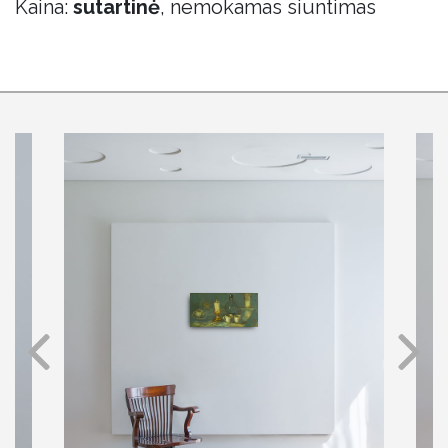
Kaina:
sutartinė
, nemokamas siuntimas