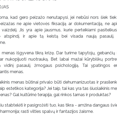
OJAS
oma, kad gero peizažo nenutapysi, jei nebūsi nors šiek tiek
peizažas ne apie vietovės fiksaciją ar dokumentaciją, ne ap
vaizdelį. Jis yra apie jausmus, kurie perteikiami pasitelkus 
o atspindį, ir apie tą keistą bei visada naują pasaulį,
me.
o menas išgyvena tikrą krizę. Dar turime tapytojų, gebančių 
ar nukopijuoti nuotrauką. Bet labai mažai kūrybiškų portret
ia vidinį pasaulį, žmogaus psichologiją. Tai ypatingos e
jantis menas.
aikinis menas būtinai privalo būti dehumanizuotas ir prasilenk
aip estetikos kategorija? Jei taip, tai kas yra tas šiuolaikinis men
menas? Gal kultūrinė terapija, gal rinkos tarnas ir produktas?
iu stabtelėti ir pasigrožėti tuo, kas tikra - amžina dangaus švie
harmonija; rasti vilties spalvų ir fantazijos žaisme.