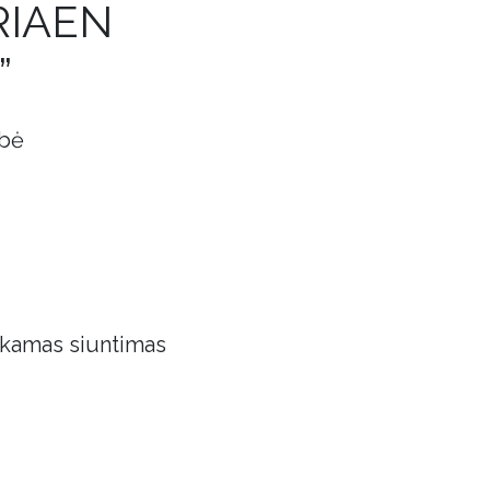
RIAEN
”
obė
kamas siuntimas