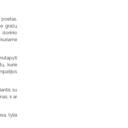
 poetas.
ie gražų
išorinio
 kuriame
nutapyti
ų, kurie
mpatijos
iantis su
as, ir ar
sa, tylia