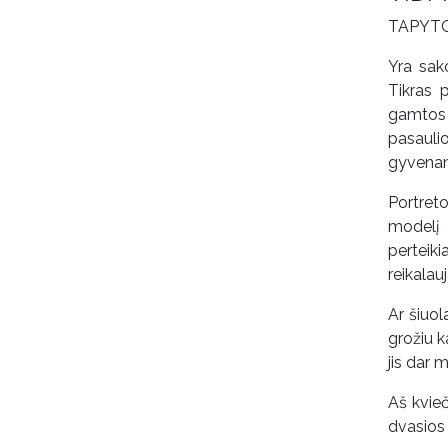
TAPYT
Yra sak
Tikras 
gamtos 
pasauli
gyvena
Portret
modelį 
perteik
reikalau
Ar šiuol
grožiu k
jis dar 
Aš kvieč
dvasios 