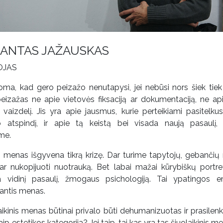
ANTAS JAŽAUSKAS
OJAS
oma, kad gero peizažo nenutapysi, jei nebūsi nors šiek tiek
peizažas ne apie vietovės fiksaciją ar dokumentaciją, ne ap
vaizdelį. Jis yra apie jausmus, kurie perteikiami pasitelkus 
o atspindį, ir apie tą keistą bei visada naują pasaulį,
me.
o menas išgyvena tikrą krizę. Dar turime tapytojų, gebančių 
ar nukopijuoti nuotrauką. Bet labai mažai kūrybiškų portret
ia vidinį pasaulį, žmogaus psichologiją. Tai ypatingos e
jantis menas.
aikinis menas būtinai privalo būti dehumanizuotas ir prasilenk
aip estetikos kategorija? Jei taip, tai kas yra tas šiuolaikinis men