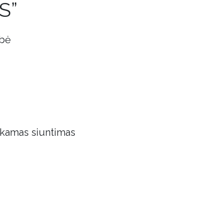
S”
obė
kamas siuntimas