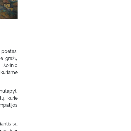
 poetas.
ie gražų
išorinio
 kuriame
nutapyti
ų, kurie
mpatijos
iantis su
as, ir ar