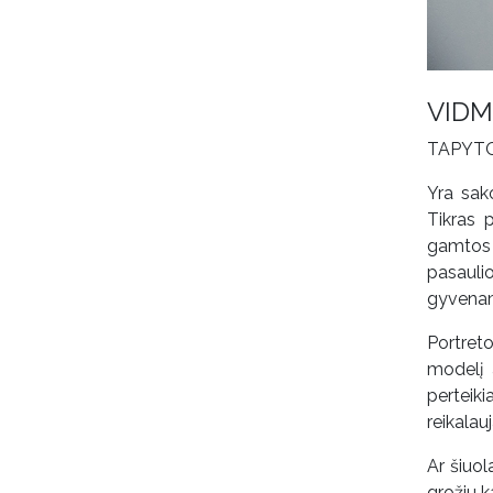
VIDM
TAPYT
Yra sak
Tikras 
gamtos 
pasauli
gyvena
Portret
modelį 
perteik
reikalau
Ar šiuol
grožiu k