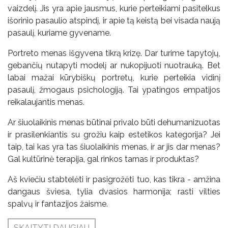
vaizdelį. Jis yra apie jausmus, kurie perteikiami pasitelkus
išorinio pasaulio atspindį, ir apie tą keistą bei visada naują
pasaulį, kuriame gyvename.
Portreto menas išgyvena tikrą krizę. Dar turime tapytojų,
gebančių nutapyti modelį ar nukopijuoti nuotrauką. Bet
labai mažai kūrybiškų portretų, kurie perteikia vidinį
pasaulį, žmogaus psichologiją. Tai ypatingos empatijos
reikalaujantis menas.
Ar šiuolaikinis menas būtinai privalo būti dehumanizuotas
ir prasilenkiantis su grožiu kaip estetikos kategorija? Jei
taip, tai kas yra tas šiuolaikinis menas, ir ar jis dar menas?
Gal kultūrinė terapija, gal rinkos tarnas ir produktas?
Aš kviečiu stabtelėti ir pasigrožėti tuo, kas tikra - amžina
dangaus šviesa, tylia dvasios harmonija; rasti vilties
spalvų ir fantazijos žaisme.
SKAITYTI DAUGIAU