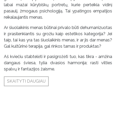
labai mažai kūrybiškų portretų, kurie perteikia vidinį
pasaulį, žmogaus psichologiją. Tai ypatingos empatijos
reikalaujantis menas.
Ar šiuolaikinis menas būtinai privalo būti dehumanizuotas
ir prasilenkiantis su grožiu kaip estetikos kategorija? Jei
taip, tai kas yra tas šiuolaikinis menas, ir ar jis dar menas?
Gal kultūrinė terapija, gal rinkos tarnas ir produktas?
Aš kviečiu stabtelėti ir pasigrožėti tuo, kas tikra - amžina
dangaus šviesa, tylia dvasios harmonija; rasti vilties
spalvų ir fantazijos žaisme.
SKAITYTI DAUGIAU