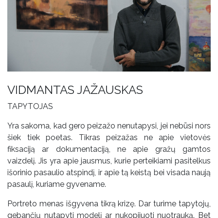
VIDMANTAS JAŽAUSKAS
TAPYTOJAS
Yra sakoma, kad gero peizažo nenutapysi, jei nebūsi nors
šiek tiek poetas. Tikras peizažas ne apie vietovės
fiksaciją ar dokumentaciją, ne apie gražų gamtos
vaizdelį. Jis yra apie jausmus, kurie perteikiami pasitelkus
išorinio pasaulio atspindį, ir apie tą keistą bei visada naują
pasaulį, kuriame gyvename.
Portreto menas išgyvena tikrą krizę. Dar turime tapytojų,
gebančių nutapyti modelį ar nukopijuoti nuotrauką. Bet