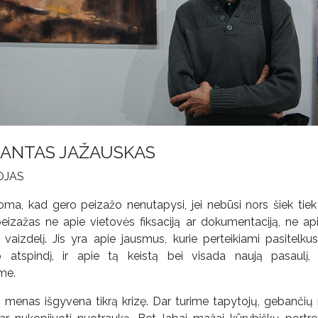
ANTAS JAŽAUSKAS
OJAS
oma, kad gero peizažo nenutapysi, jei nebūsi nors šiek tiek
peizažas ne apie vietovės fiksaciją ar dokumentaciją, ne ap
vaizdelį. Jis yra apie jausmus, kurie perteikiami pasitelkus 
o atspindį, ir apie tą keistą bei visada naują pasaulį,
me.
o menas išgyvena tikrą krizę. Dar turime tapytojų, gebančių 