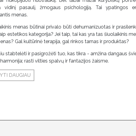
ar nukopijuoti nuotrauką. Bet labai mažai kūrybiškų portret
ia vidinį pasaulį, žmogaus psichologiją. Tai ypatingos e
jantis menas.
aikinis menas būtinai privalo būti dehumanizuotas ir prasilenk
aip estetikos kategorija? Jei taip, tai kas yra tas šiuolaikinis men
menas? Gal kultūrinė terapija, gal rinkos tarnas ir produktas?
iu stabtelėti ir pasigrožėti tuo, kas tikra - amžina dangaus švie
harmonija; rasti vilties spalvų ir fantazijos žaisme.
YTI DAUGIAU