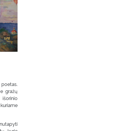
 poetas.
ie gražų
išorinio
 kuriame
nutapyti