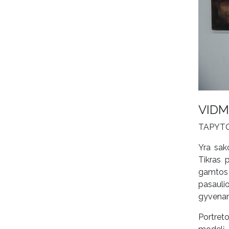
VIDM
TAPYT
Yra sak
Tikras 
gamtos 
pasauli
gyvena
Portret