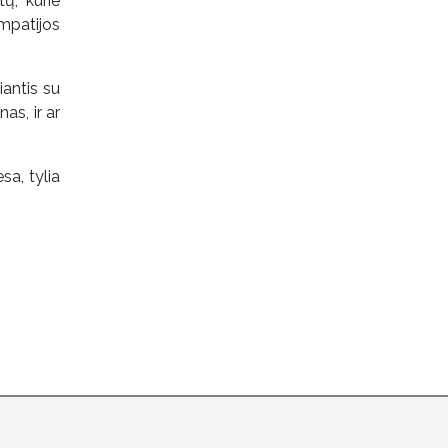
ų, kurie
mpatijos
iantis su
as, ir ar
sa, tylia