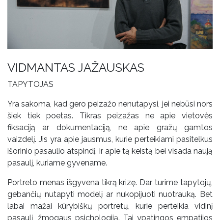
VIDMANTAS JAŽAUSKAS
TAPYTOJAS
Yra sakoma, kad gero peizažo nenutapysi, jei nebūsi nors
šiek tiek poetas. Tikras peizažas ne apie vietovės
fiksaciją ar dokumentaciją, ne apie gražų gamtos
vaizdelį. Jis yra apie jausmus, kurie perteikiami pasitelkus
išorinio pasaulio atspindį, ir apie tą keistą bei visada naują
pasaulį, kuriame gyvename.
Portreto menas išgyvena tikrą krizę. Dar turime tapytojų,
gebančių nutapyti modelį ar nukopijuoti nuotrauką. Bet
labai mažai kūrybiškų portretų, kurie perteikia vidinį
pasaulį, žmogaus psichologiją. Tai ypatingos empatijos