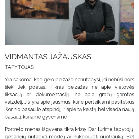
VIDMANTAS JAŽAUSKAS
TAPYTOJAS
Yra sakoma, kad gero peizažo nenutapysi, jei nebūsi nors
šiek tiek poetas. Tikras peizažas ne apie vietovės
fiksaciją ar dokumentaciją, ne apie gražų gamtos
vaizdelį. Jis yra apie jausmus, kurie perteikiami pasitelkus
išorinio pasaulio atspindį, ir apie tą keistą bei visada naują
pasaulį, kuriame gyvename.
Portreto menas išgyvena tikrą krizę. Dar turime tapytojų,
gebančių nutapyti modelį ar nukopijuoti nuotrauką. Bet