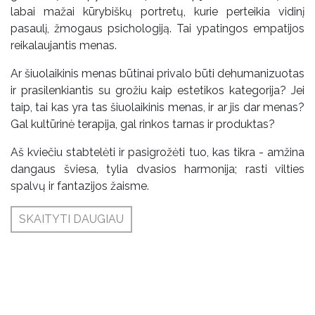
labai mažai kūrybiškų portretų, kurie perteikia vidinį
pasaulį, žmogaus psichologiją. Tai ypatingos empatijos
reikalaujantis menas.
Ar šiuolaikinis menas būtinai privalo būti dehumanizuotas
ir prasilenkiantis su grožiu kaip estetikos kategorija? Jei
taip, tai kas yra tas šiuolaikinis menas, ir ar jis dar menas?
Gal kultūrinė terapija, gal rinkos tarnas ir produktas?
Aš kviečiu stabtelėti ir pasigrožėti tuo, kas tikra - amžina
dangaus šviesa, tylia dvasios harmonija; rasti vilties
spalvų ir fantazijos žaisme.
SKAITYTI DAUGIAU