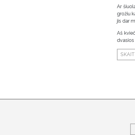
Ar šiuol
grožiu k
jis dar 
Aš kvieč
dvasios 
SKAIT