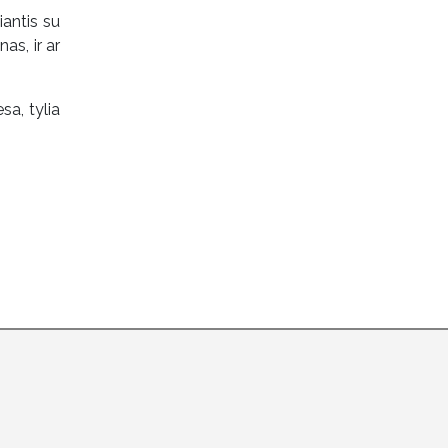
iantis su
as, ir ar
sa, tylia