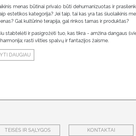
aikinis menas būtinai privalo būti dehumanizuotas ir prasilenk
aip estetikos kategorija? Jei taip, tai kas yra tas šiuolaikinis men
menas? Gal kultūrinė terapija, gal rinkos tarnas ir produktas?
iu stabtelėti ir pasigrožėti tuo, kas tikra - amžina dangaus švie
harmonija; rasti vilties spalvų ir fantazijos žaisme.
YTI DAUGIAU
TEISĖS IR SĄLYGOS
KONTAKTAI