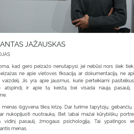
ANTAS JAŽAUSKAS
OJAS
oma, kad gero peizažo nenutapysi, jei nebūsi nors šiek tiek
peizažas ne apie vietovės fiksaciją ar dokumentaciją, ne ap
vaizdelį. Jis yra apie jausmus, kurie perteikiami pasitelkus 
o atspindį, ir apie tą keistą bei visada naują pasaulį,
me.
o menas išgyvena tikrą krizę. Dar turime tapytojų, gebančių 
ar nukopijuoti nuotrauką. Bet labai mažai kūrybiškų portret
ia vidinį pasaulį, žmogaus psichologiją. Tai ypatingos e
jantis menas.