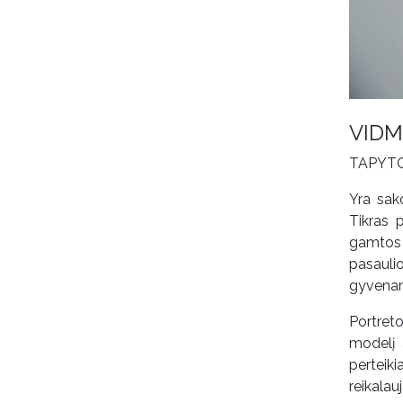
VIDM
TAPYT
Yra sak
Tikras 
gamtos 
pasauli
gyvena
Portret
modelį 
perteik
reikalau