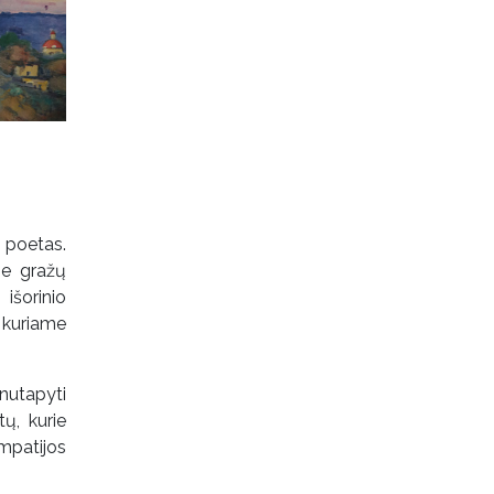
 poetas.
ie gražų
išorinio
 kuriame
nutapyti
ų, kurie
mpatijos