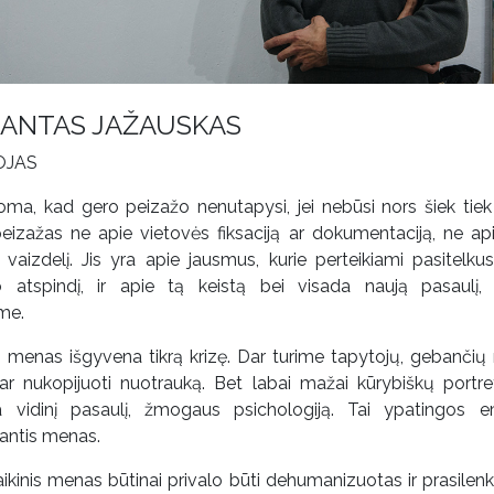
ANTAS JAŽAUSKAS
OJAS
oma, kad gero peizažo nenutapysi, jei nebūsi nors šiek tiek
peizažas ne apie vietovės fiksaciją ar dokumentaciją, ne ap
vaizdelį. Jis yra apie jausmus, kurie perteikiami pasitelkus 
o atspindį, ir apie tą keistą bei visada naują pasaulį,
me.
o menas išgyvena tikrą krizę. Dar turime tapytojų, gebančių 
ar nukopijuoti nuotrauką. Bet labai mažai kūrybiškų portret
ia vidinį pasaulį, žmogaus psichologiją. Tai ypatingos e
jantis menas.
aikinis menas būtinai privalo būti dehumanizuotas ir prasilenk