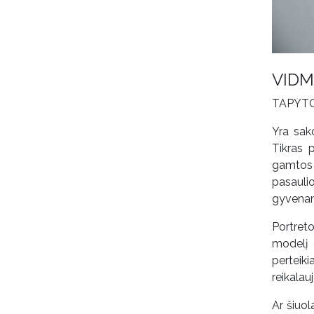
VIDM
TAPYT
Yra sak
Tikras 
gamtos 
pasauli
gyvena
Portret
modelį 
perteik
reikalau
Ar šiuol