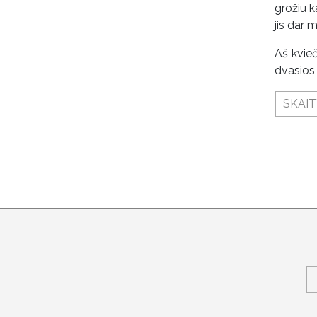
grožiu k
jis dar 
Aš kvieč
dvasios 
SKAIT