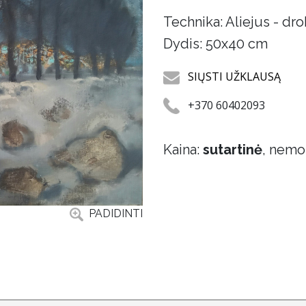
Technika: Aliejus - dr
Dydis: 50x40 cm
SIŲSTI UŽKLAUSĄ
+370 60402093
Kaina:
sutartinė
, nemo
PADIDINTI