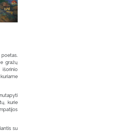
 poetas.
ie gražų
išorinio
 kuriame
nutapyti
ų, kurie
mpatijos
iantis su