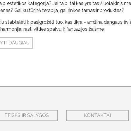
aip estetikos kategorija? Jei taip, tai kas yra tas šiuolaikinis men
menas? Gal kultūrinė terapija, gal rinkos tarnas ir produktas?
iu stabtelėti ir pasigrožėti tuo, kas tikra - amžina dangaus švie
harmonija; rasti vilties spalvų ir fantazijos žaisme.
YTI DAUGIAU
TEISĖS IR SĄLYGOS
KONTAKTAI