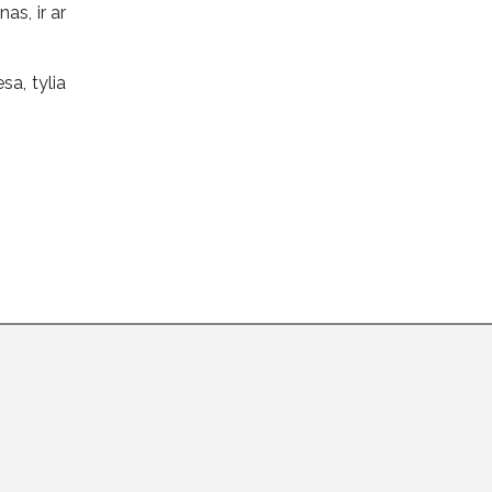
as, ir ar
sa, tylia