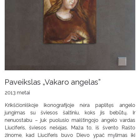
Paveikslas „Vakaro angelas”
2013 metai
Krikščioniškoje ikonografijoje nėra paplitęs angelo
jungimas su šviesos šaltiniu, koks jis bebūtų. Ir
nenuostabu – juk puolusio maištingojo angelo vardas
Liuciferis, šviesos nešėjas. Maža to, iš švento Rašto
žinome, kad Liuciferis buvo Dievo ypač mylimas iki