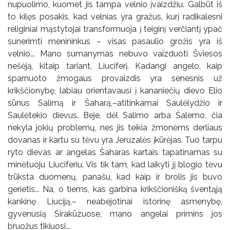
nupuolimo, kuomet jis tampa velnio įvaizdžiu. Galbūt iš
to kilęs posakis, kad velnias yra gražus, kurį radikalesni
religiniai mąstytojai transformuoja į teiginį verčiantį ypač
sunerimti menininkus – visas pasaulio grožis yra iš
velnio... Mano sumanymas nebuvo vaizduoti Šviesos
nešėją, kitaip tariant, Liuciferį. Kadangi angelo, kaip
sparnuoto žmogaus provaizdis yra senesnis už
krikščionybę, labiau orientavausi į kananiečių dievo Elio
sūnus Salimą ir Šaharą,–atitinkamai Saulėlydžio ir
Saulėtekio dievus. Beje, dėl Salimo arba Šalemo, čia
nekyla jokių problemų, nes jis teikia žmonėms derliaus
dovanas ir kartu su tėvu yra Jeruzalės įkūrėjas. Tuo tarpu
ryto dievas ar angelas Šaharas kartais tapatinamas su
minėtuoju Liuciferiu. Vis tik tam, kad laikyti jį blogio tėvu
trūksta duomenų, panašu, kad kaip ir brolis jis buvo
gerietis... Na, o tiems, kas garbina krikščionišką šventąją
kankinę Liuciją,– neabejotinai istorinę asmenybę,
gyvenusią Sirakūzuose, mano angelai primins jos
bruožus tikiuosi...