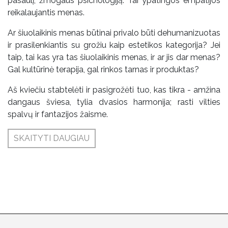
pasaulį, žmogaus psichologiją. Tai ypatingos empatijos
reikalaujantis menas.
Ar šiuolaikinis menas būtinai privalo būti dehumanizuotas
ir prasilenkiantis su grožiu kaip estetikos kategorija? Jei
taip, tai kas yra tas šiuolaikinis menas, ir ar jis dar menas?
Gal kultūrinė terapija, gal rinkos tarnas ir produktas?
Aš kviečiu stabtelėti ir pasigrožėti tuo, kas tikra - amžina
dangaus šviesa, tylia dvasios harmonija; rasti vilties
spalvų ir fantazijos žaisme.
SKAITYTI DAUGIAU