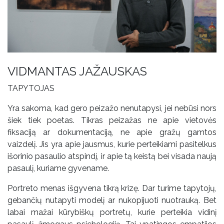
VIDMANTAS JAŽAUSKAS
TAPYTOJAS
Yra sakoma, kad gero peizažo nenutapysi, jei nebūsi nors
šiek tiek poetas. Tikras peizažas ne apie vietovės
fiksaciją ar dokumentaciją, ne apie gražų gamtos
vaizdelį. Jis yra apie jausmus, kurie perteikiami pasitelkus
išorinio pasaulio atspindį, ir apie tą keistą bei visada naują
pasaulį, kuriame gyvename.
Portreto menas išgyvena tikrą krizę. Dar turime tapytojų,
gebančių nutapyti modelį ar nukopijuoti nuotrauką. Bet
labai mažai kūrybiškų portretų, kurie perteikia vidinį