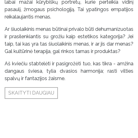
labai mažai kūrybiškų portretų, kurie perteikia vidinį
pasaulį, žmogaus psichologiją. Tai ypatingos empatijos
reikalaujantis menas.
Ar šiuolaikinis menas būtinai privalo būti dehumanizuotas
ir prasilenkiantis su grožiu kaip estetikos kategorija? Jei
taip, tai kas yra tas šiuolaikinis menas, ir ar jis dar menas?
Gal kultūrinė terapija, gal rinkos tarnas ir produktas?
Aš kviečiu stabtelėti ir pasigrožėti tuo, kas tikra - amžina
dangaus šviesa, tylia dvasios harmonija; rasti vilties
spalvų ir fantazijos žaisme.
SKAITYTI DAUGIAU