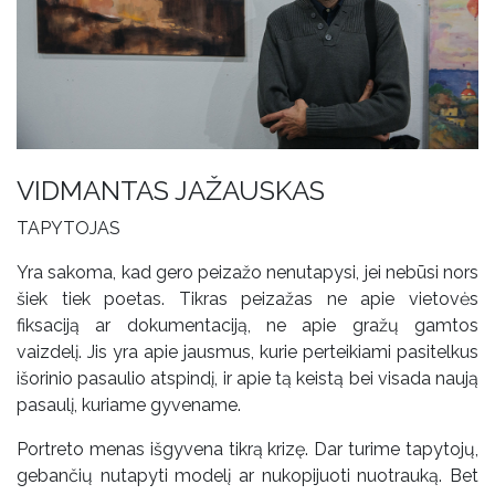
VIDMANTAS JAŽAUSKAS
TAPYTOJAS
Yra sakoma, kad gero peizažo nenutapysi, jei nebūsi nors
šiek tiek poetas. Tikras peizažas ne apie vietovės
fiksaciją ar dokumentaciją, ne apie gražų gamtos
vaizdelį. Jis yra apie jausmus, kurie perteikiami pasitelkus
išorinio pasaulio atspindį, ir apie tą keistą bei visada naują
pasaulį, kuriame gyvename.
Portreto menas išgyvena tikrą krizę. Dar turime tapytojų,
gebančių nutapyti modelį ar nukopijuoti nuotrauką. Bet