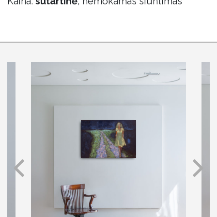
Kaina:
sutartinė
, nemokamas siuntimas