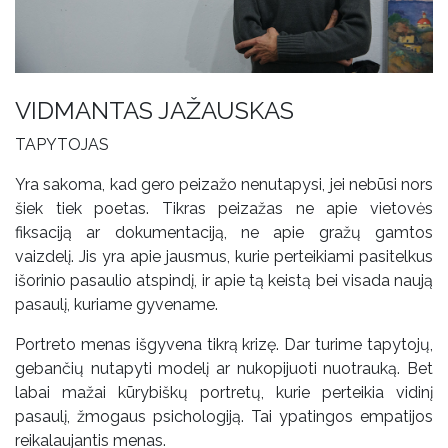
VIDMANTAS JAŽAUSKAS
TAPYTOJAS
Yra sakoma, kad gero peizažo nenutapysi, jei nebūsi nors
šiek tiek poetas. Tikras peizažas ne apie vietovės
fiksaciją ar dokumentaciją, ne apie gražų gamtos
vaizdelį. Jis yra apie jausmus, kurie perteikiami pasitelkus
išorinio pasaulio atspindį, ir apie tą keistą bei visada naują
pasaulį, kuriame gyvename.
Portreto menas išgyvena tikrą krizę. Dar turime tapytojų,
gebančių nutapyti modelį ar nukopijuoti nuotrauką. Bet
labai mažai kūrybiškų portretų, kurie perteikia vidinį
pasaulį, žmogaus psichologiją. Tai ypatingos empatijos
reikalaujantis menas.