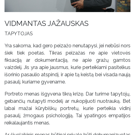
VIDMANTAS JAŽAUSKAS
TAPYTOJAS
Yra sakoma, kad gero peizažo nenutapysi, jei nebūsi nors
šiek tiek poetas. Tikras peizažas ne apie vietovės
fiksaciją ar dokumentaciją, ne apie gražų gamtos
vaizdelį. Jis yra apie jausmus, kurie perteikiami pasitelkus
išorinio pasaulio atspindį, ir apie tą keistą bei visada naują
pasaulį, kuriame gyvename.
Portreto menas išgyvena tikrą krizę. Dar turime tapytojų,
gebančių nutapyti modelį ar nukopijuoti nuotrauką. Bet
labai mažai kūrybiškų portretų, kurie perteikia vidinį
pasaulį, žmogaus psichologiją. Tai ypatingos empatijos
reikalaujantis menas.
Ar šiuolaikinis menas būtinai privalo būti dehumanizuotas