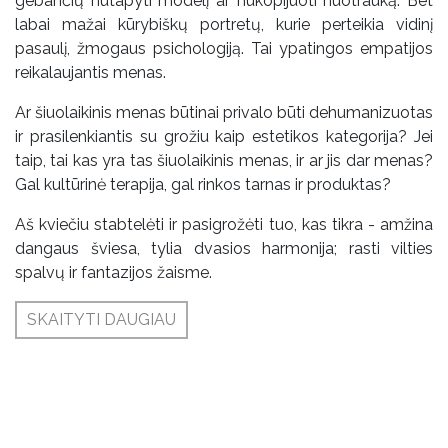
gebančių nutapyti modelį ar nukopijuoti nuotrauką. Bet
labai mažai kūrybiškų portretų, kurie perteikia vidinį
pasaulį, žmogaus psichologiją. Tai ypatingos empatijos
reikalaujantis menas.
Ar šiuolaikinis menas būtinai privalo būti dehumanizuotas
ir prasilenkiantis su grožiu kaip estetikos kategorija? Jei
taip, tai kas yra tas šiuolaikinis menas, ir ar jis dar menas?
Gal kultūrinė terapija, gal rinkos tarnas ir produktas?
Aš kviečiu stabtelėti ir pasigrožėti tuo, kas tikra - amžina
dangaus šviesa, tylia dvasios harmonija; rasti vilties
spalvų ir fantazijos žaisme.
SKAITYTI DAUGIAU