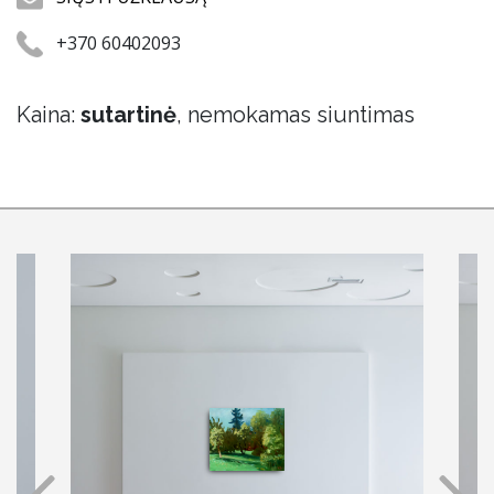
+370 60402093
Kaina:
sutartinė
, nemokamas siuntimas