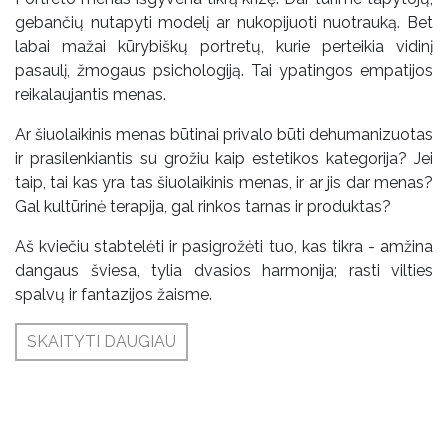
gebančių nutapyti modelį ar nukopijuoti nuotrauką. Bet
labai mažai kūrybiškų portretų, kurie perteikia vidinį
pasaulį, žmogaus psichologiją. Tai ypatingos empatijos
reikalaujantis menas.
Ar šiuolaikinis menas būtinai privalo būti dehumanizuotas
ir prasilenkiantis su grožiu kaip estetikos kategorija? Jei
taip, tai kas yra tas šiuolaikinis menas, ir ar jis dar menas?
Gal kultūrinė terapija, gal rinkos tarnas ir produktas?
Aš kviečiu stabtelėti ir pasigrožėti tuo, kas tikra - amžina
dangaus šviesa, tylia dvasios harmonija; rasti vilties
spalvų ir fantazijos žaisme.
SKAITYTI DAUGIAU