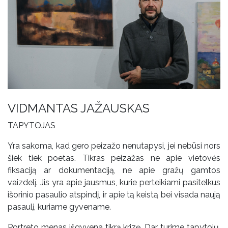
VIDMANTAS JAŽAUSKAS
TAPYTOJAS
Yra sakoma, kad gero peizažo nenutapysi, jei nebūsi nors
šiek tiek poetas. Tikras peizažas ne apie vietovės
fiksaciją ar dokumentaciją, ne apie gražų gamtos
vaizdelį. Jis yra apie jausmus, kurie perteikiami pasitelkus
išorinio pasaulio atspindį, ir apie tą keistą bei visada naują
pasaulį, kuriame gyvename.
Portreto menas išgyvena tikrą krizę. Dar turime tapytojų,