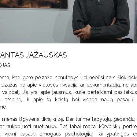
ANTAS JAŽAUSKAS
OJAS
oma, kad gero peizažo nenutapysi, jei nebūsi nors šiek tiek
peizažas ne apie vietovės fiksaciją ar dokumentaciją, ne ap
vaizdelį. Jis yra apie jausmus, kurie perteikiami pasitelkus 
o atspindį, ir apie tą keistą bei visada naują pasaulį,
me.
o menas išgyvena tikrą krizę. Dar turime tapytojų, gebančių 
ar nukopijuoti nuotrauką. Bet labai mažai kūrybiškų portret
ia vidinį pasaulį, žmogaus psichologiją. Tai ypatingos e