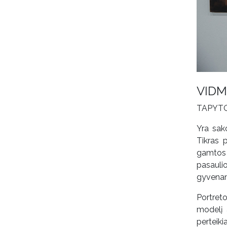
VIDM
TAPYT
Yra sak
Tikras 
gamtos 
pasauli
gyvena
Portret
modelį 
perteik