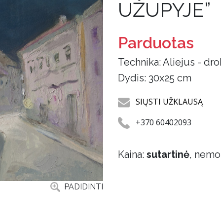
UŽUPYJE”
Parduotas
Technika: Aliejus - dr
Dydis: 30x25 cm
SIŲSTI UŽKLAUSĄ
+370 60402093
Kaina:
sutartinė
, nemo
PADIDINTI