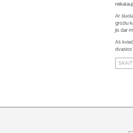
reikalau
Ar šiuol
grožiu k
jis dar 
Aš kvieč
dvasios 
SKAIT