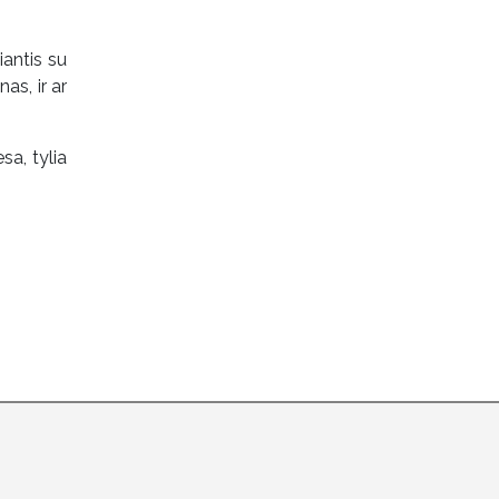
iantis su
as, ir ar
sa, tylia