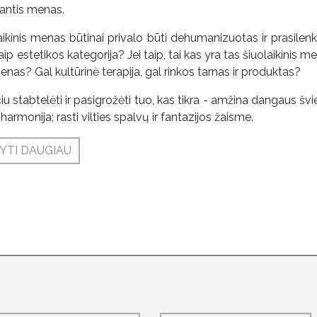
jantis menas.
aikinis menas būtinai privalo būti dehumanizuotas ir prasilenk
aip estetikos kategorija? Jei taip, tai kas yra tas šiuolaikinis men
menas? Gal kultūrinė terapija, gal rinkos tarnas ir produktas?
iu stabtelėti ir pasigrožėti tuo, kas tikra - amžina dangaus švie
harmonija; rasti vilties spalvų ir fantazijos žaisme.
YTI DAUGIAU