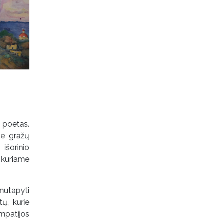
 poetas.
ie gražų
išorinio
 kuriame
nutapyti
ų, kurie
mpatijos