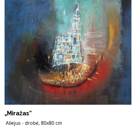
„Miražas”
Aliejus - drobė, 80x80 cm