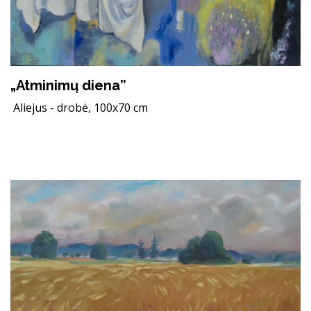
„Atminimų diena”
Aliejus - drobė, 100x70 cm