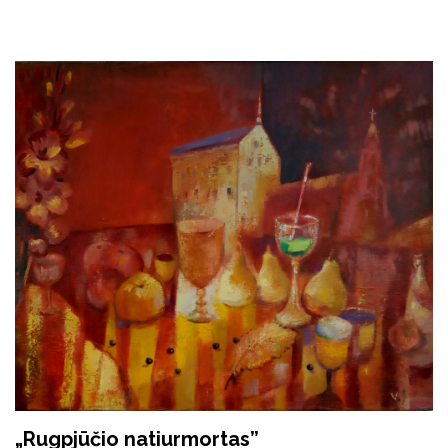
„Rugpjūčio natiurmortas”