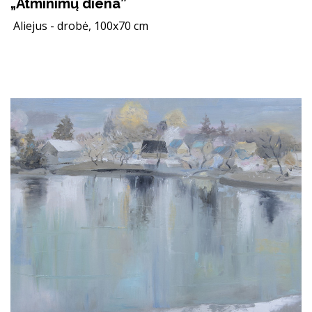
„Atminimų diena”
Aliejus - drobė, 100x70 cm