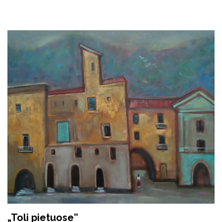
„Toli pietuose”