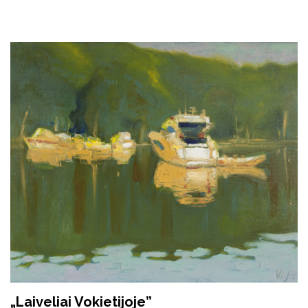
„Laiveliai Vokietijoje”