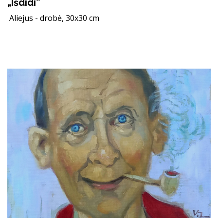
„Išdidi”
Aliejus - drobė, 30x30 cm