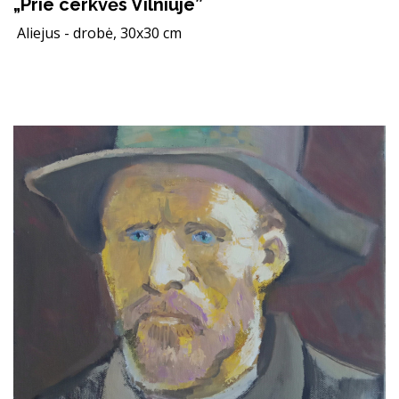
„Prie cerkvės Vilniuje”
Aliejus - drobė, 30x30 cm