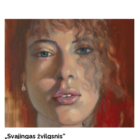
„Svajingas žvilgsnis”