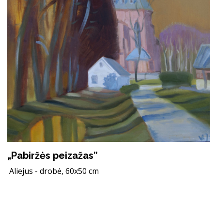
„Pabiržės peizažas”
Aliejus - drobė, 60x50 cm