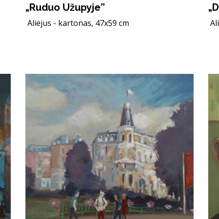
„Ruduo Užupyje”
„D
Aliejus - kartonas, 47x59 cm
Al