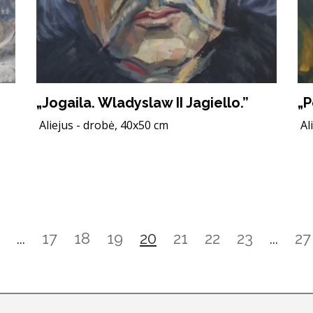
„Jogaila. Wladyslaw II Jagiello.”
„P
Aliejus - drobė, 40x50 cm
Al
...
17
18
19
20
21
22
23
...
27