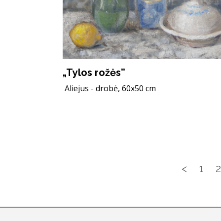
„Tylos rožės”
Aliejus - drobė, 60x50 cm
<
1
2