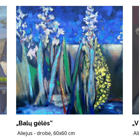
„Balų gėlės”
„V
Aliejus - drobė, 60x60 cm
Al