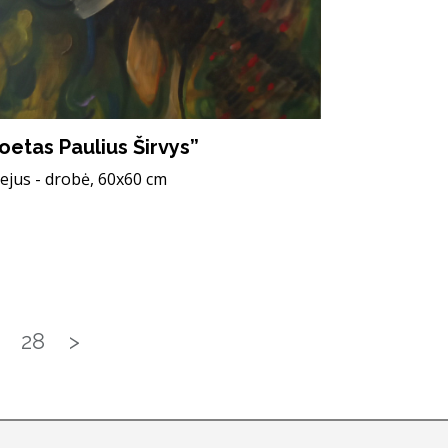
oetas Paulius Širvys”
iejus - drobė, 60x60 cm
28
>