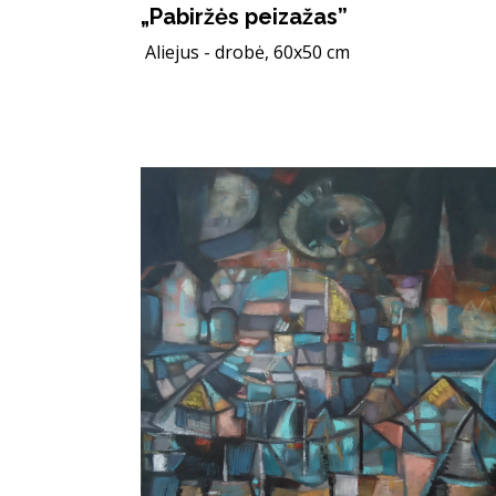
„Pabiržės peizažas”
Aliejus - drobė, 60x50 cm