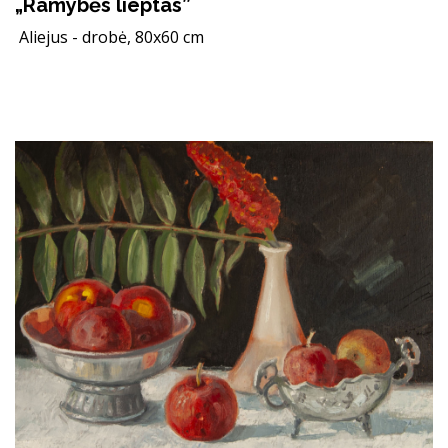
„Ramybės lieptas”
Aliejus - drobė, 80x60 cm