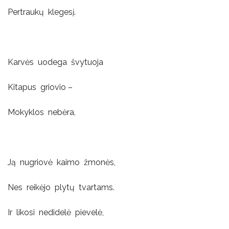
Pertraukų klegesį.
Karvės uodega švytuoja
Kitapus griovio –
Mokyklos nebėra,
Ją nugriovė kaimo žmonės,
Nes reikėjo plytų tvartams.
Ir likosi nedidelė pievelė,