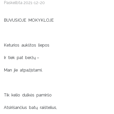
Paskelbta 2021-12-20
BUVUSIOJE MOKYKLOJE
Keturios aukštos liepos
Ir tiek pat beržų –
Man jie atpažįstami.
Tik kelio dulkės pamiršo
Atsirišančius batų raištelius,