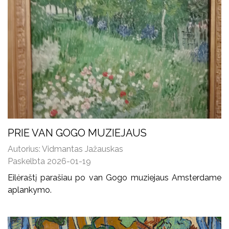
PRIE VAN GOGO MUZIEJAUS
Autorius: Vidmantas Jažauskas
Paskelbta 2026-01-19
Eilėraštį parašiau po van Gogo muziejaus Amsterdame
aplankymo.