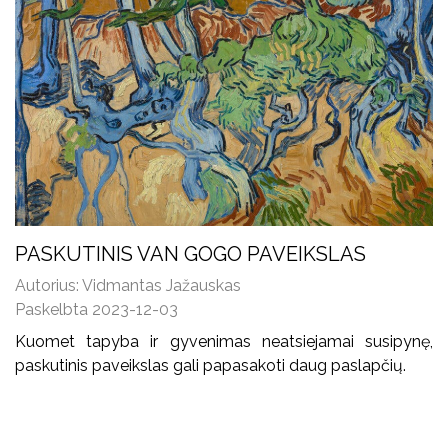
PASKUTINIS VAN GOGO PAVEIKSLAS
Autorius: Vidmantas Jažauskas
Paskelbta 2023-12-03
Kuomet tapyba ir gyvenimas neatsiejamai susipynę,
paskutinis paveikslas gali papasakoti daug paslapčių.