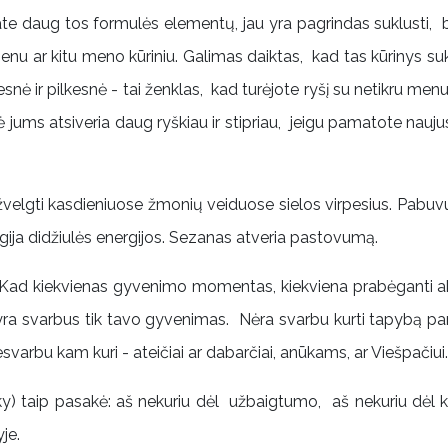
ate daug tos formulės elementų, jau yra pagrindas suklusti, b
enu ar kitu meno kūriniu. Galimas daiktas, kad tas kūrinys sukė
snė ir pilkesnė - tai ženklas, kad turėjote ryšį su netikru menu,
vė jums atsiveria daug ryškiau ir stipriau, jeigu pamatote nauj
i kasdieniuose žmonių veiduose sielos virpesius. Pabuvus s
gija didžiulės energijos. Sezanas atveria pastovumą.
ad kiekvienas gyvenimo momentas, kiekviena prabėganti akim
, yra svarbus tik tavo gyvenimas. Nėra svarbu kurti tapybą 
varbu kam kuri - ateičiai ar dabarčiai, anūkams, ar Viešpačiui.
y) taip pasakė: aš nekuriu dėl užbaigtumo, aš nekuriu dėl k
je.