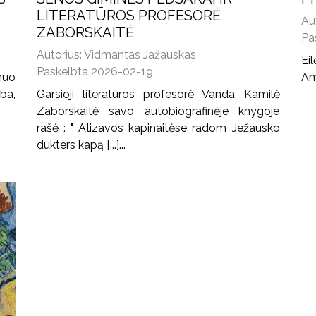
LITERATŪROS PROFESORĖ
Au
ZABORSKAITĖ
Pa
Autorius: Vidmantas Jažauskas
Ei
Paskelbta 2026-02-19
 nuo
Am
ba,
Garsioji literatūros profesorė Vanda Kamilė
Zaborskaitė savo autobiografinėje knygoje
rašė : " Alizavos kapinaitėse radom Ježausko
dukters kapą [...]...