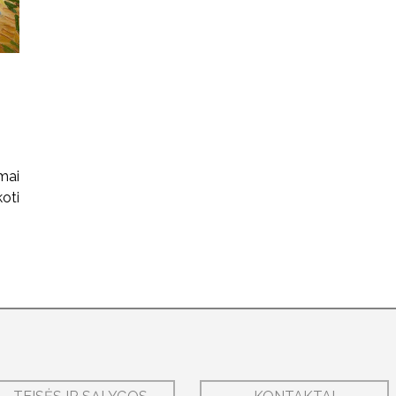
mai
oti