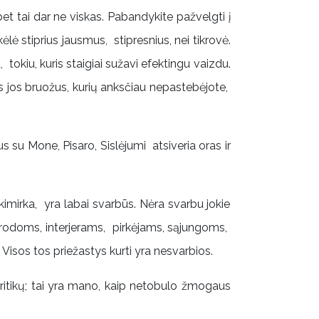
et tai dar ne viskas. Pabandykite pažvelgti į
lė stiprius jausmus, stipresnius, nei tikrovė.
 tokiu, kuris staigiai sužavi efektingu vaizdu.
us jos bruožus, kurių anksčiau nepastebėjote,
u Mone, Pisaro, Sislėjumi atsiveria oras ir
irka, yra labai svarbūs. Nėra svarbu jokie
parodoms, interjerams, pirkėjams, sąjungoms,
 Visos tos priežastys kurti yra nesvarbios.
ritikų; tai yra mano, kaip netobulo žmogaus