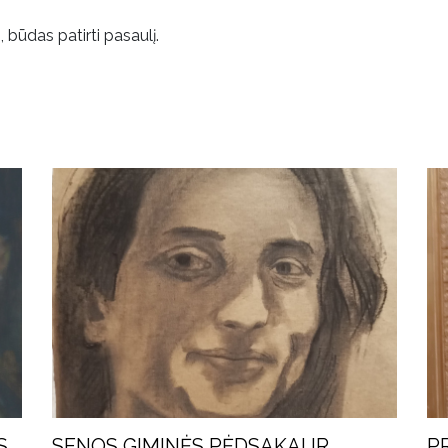
 būdas patirti pasaulį.
S
SENOS GIMINĖS PĖDSAKAI IR
P