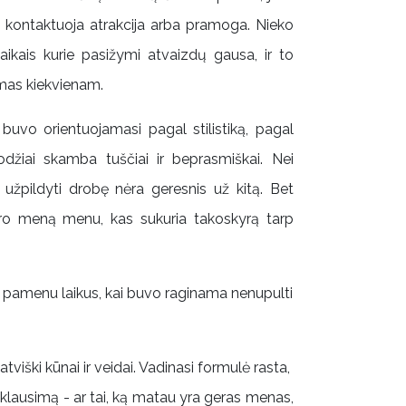
p kontaktuoja atrakcija arba pramoga. Nieko
kais kurie pasižymi atvaizdų gausa, ir to
amas kiekvienam.
buvo orientuojamasi pagal stilistiką, pagal
džiai skamba tuščiai ir beprasmiškai. Nei
užpildyti drobę nėra geresnis už kitą. Bet
aro meną menu, kas sukuria takoskyrą tarp
 Dar pamenu laikus, kai buvo raginama nenupulti
atviški kūnai ir veidai. Vadinasi formulė rasta,
 klausimą - ar tai, ką matau yra geras menas,