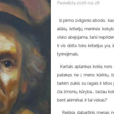
Paskelbta 2026-04-26
Iš pirmo žvilgsnio atrodo, ka
aiškių kriterijų meninės koky
visko abejojama, tarsi neprider
Ir vis dėlto toks kriterijus yra,
tyrinėjimais.
Kartais aplankęs kokią nors r
patekęs ne į meno kūrinių, be
tarkim zuikis su ragais ir kit
čia žmonių kūryba.., tačiau kok
bent akimirkai. Ir tai viskas?
Reiškia dabartinis menas nesi