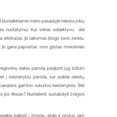
d šiuolaikiniame meno pasaulyje nebėra jokių
bės nustatymui. Kur viskas subjektyvu, dėl
a arbitražas, jis laikomas blogo tono ženklu.
 ir jis gana paprastas, nors grįstas moksliniais
egioninę dailės parodą pasijunti lyg būtum
t į keistenybių parodą, kur puikiai derėtų
os panašios gamtos sukurtos keistenybės. Bet
s jos tikslas? Nustebinti, sustabdyti žvilgsnį
ekia kalbėti į žmonių širdis ir protus, jam