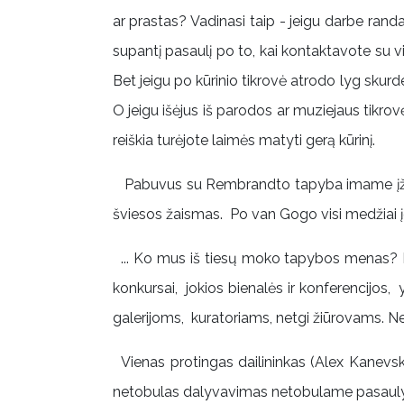
ar prastas? Vadinasi taip - jeigu darbe rand
supantį pasaulį po to, kai kontaktavote su vi
Bet jeigu po kūrinio tikrovė atrodo lyg skurde
O jeigu išėjus iš parodos ar muziejaus tikro
reiškia turėjote laimės matyti gerą kūrinį.
Pabuvus su Rembrandto tapyba imame įžvelgt
šviesos žaismas. Po van Gogo visi medžiai į
... Ko mus iš tiesų moko tapybos menas? K
konkursai, jokios bienalės ir konferencijos
galerijoms, kuratoriams, netgi žiūrovams. Nes
Vienas protingas dailininkas (Alex Kanevsk
netobulas dalyvavimas netobulame pasauly