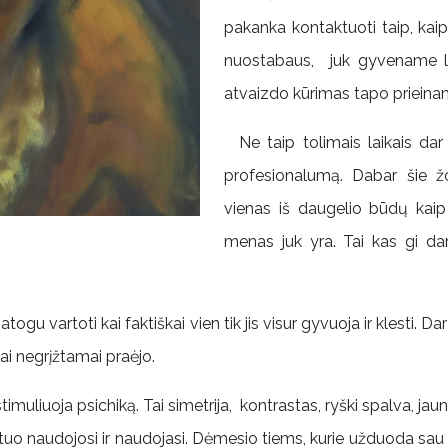
pakanka kontaktuoti taip, kai
nuostabaus, juk gyvename lai
atvaizdo kūrimas tapo priein
Ne taip tolimais laikais dar 
profesionalumą. Dabar šie žo
vienas iš daugelio būdų kaip 
menas juk yra. Tai kas gi d
togu vartoti kai faktiškai vien tik jis visur gyvuoja ir klesti.
kai negrįžtamai praėjo.
stimuliuoja psichiką. Tai simetrija, kontrastas, ryški spalva, jaun
tuo naudojosi ir naudojasi. Dėmesio tiems, kurie užduoda sau