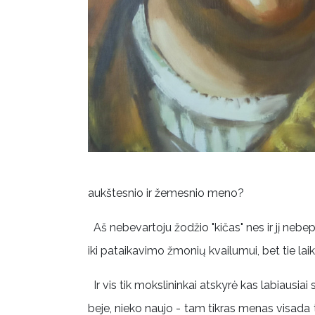
aukštesnio ir žemesnio meno?
Aš nebevartoju žodžio "kičas" nes ir jį nebepa
iki pataikavimo žmonių kvailumui, bet tie lai
Ir vis tik mokslininkai atskyrė kas labiausiai 
beje, nieko naujo - tam tikras menas visada 