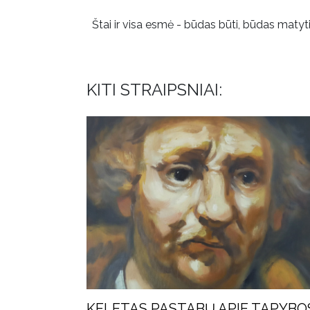
Štai ir visa esmė - būdas būti, būdas matyti,
KITI STRAIPSNIAI:
KELETAS PASTABŲ APIE TAPYBO