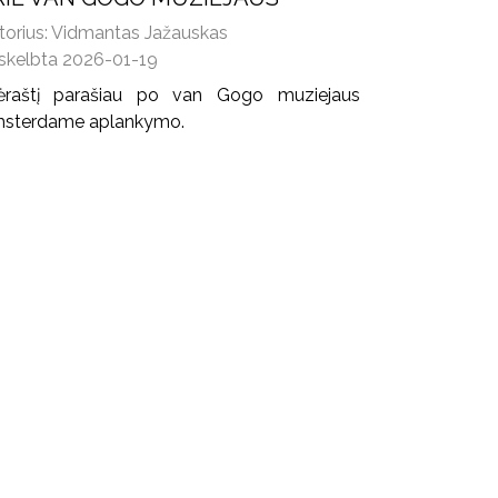
torius: Vidmantas Jažauskas
skelbta 2026-01-19
lėraštį parašiau po van Gogo muziejaus
sterdame aplankymo.