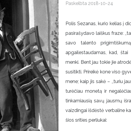
Paskelbta 2018-10-24
Polis Sezanas, kurio kelias į di
pasirašydavo laiškus fraze: ,,t
savo talento prigimtiškum
apgailestaudamas, kad, štai 
menki. Bent jau tokie jie atrod
susitikti. Prireikė kone viso 
mene; kaip jis sakė – ,,turiu jau
turėčiau monetą ir negalėčiau
tinkamiausią savų jausmų išrai
vaizdingai išdėstė verbaline ka
šios srities perliukai: