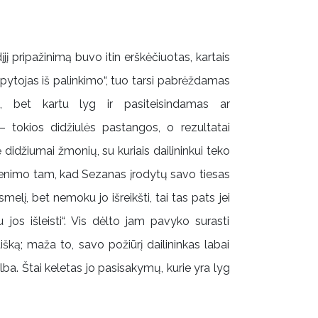
dįjį pripažinimą buvo itin erškėčiuotas, kartais
apytojas iš palinkimo“, tuo tarsi pabrėždamas
ą, bet kartu lyg ir pasiteisindamas ar
– tokios didžiulės pastangos, o rezultatai
ė didžiumai žmonių, su kuriais dailininkui teko
gyvenimo tam, kad Sezanas įrodytų savo tiesas
smelį, bet nemoku jo išreikšti, tai tas pats jei
 jos išleisti“. Vis dėlto jam pavyko surasti
šką; maža to, savo požiūrį dailininkas labai
lba. Štai keletas jo pasisakymų, kurie yra lyg