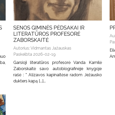
S
SENOS GIMINĖS PĖDSAKAI IR
P
LITERATŪROS PROFESORĖ
Au
ZABORSKAITĖ
Pa
Autorius: Vidmantas Jažauskas
Ei
Paskelbta 2026-02-19
 nuo
Am
ba,
Garsioji literatūros profesorė Vanda Kamilė
Zaborskaitė savo autobiografinėje knygoje
rašė : " Alizavos kapinaitėse radom Ježausko
dukters kapą [...]...