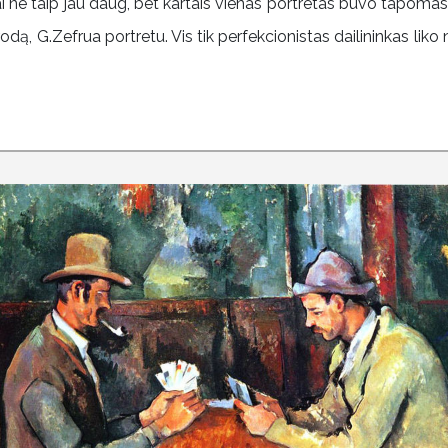
 ne taip jau daug, bet kartais vienas portretas buvo tapomas
rodą, G.Zefrua portretu. Vis tik perfekcionistas dailininkas li