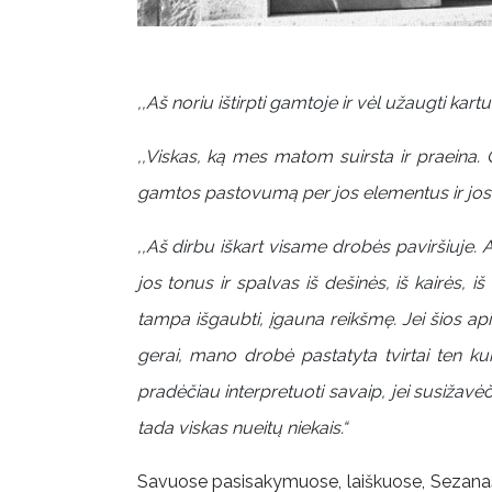
,,Aš noriu ištirpti gamtoje ir vėl užaugti kartu s
,,Viskas, ką mes matom suirsta ir praeina. 
gamtos pastovumą per jos elementus ir jos ki
,,Aš dirbu iškart visame drobės paviršiuje. A
jos tonus ir spalvas iš dešinės, iš kairės, i
tampa išgaubti, įgauna reikšmę. Jei šios api
gerai, mano drobė pastatyta tvirtai ten kur r
pradėčiau interpretuoti savaip, jei susižavėči
tada viskas nueitų niekais.“
Savuose pasisakymuose, laiškuose, Sezanas va