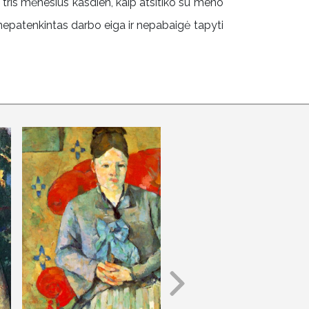
 tris mėnesius kasdien, kaip atsitiko su meno
ko nepatenkintas darbo eiga ir nepabaigė tapyti