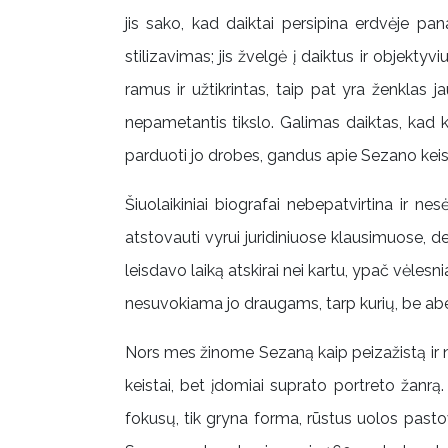
jis sako, kad daiktai persipina erdvėje pan
stilizavimas; jis žvelgė į daiktus ir objektyvi
ramus ir užtikrintas, taip pat yra ženklas
nepametantis tikslo. Galimas daiktas, kad 
parduoti jo drobes, gandus apie Sezano keis
Šiuolaikiniai biografai nebepatvirtina ir 
atstovauti vyrui juridiniuose klausimuose, der
leisdavo laiką atskirai nei kartu, ypač vėles
nesuvokiama jo draugams, tarp kurių, be abe
Nors mes žinome Sezaną kaip peizažistą ir n
keistai, bet įdomiai suprato portreto žanr
fokusų, tik gryna forma, rūstus uolos pastov