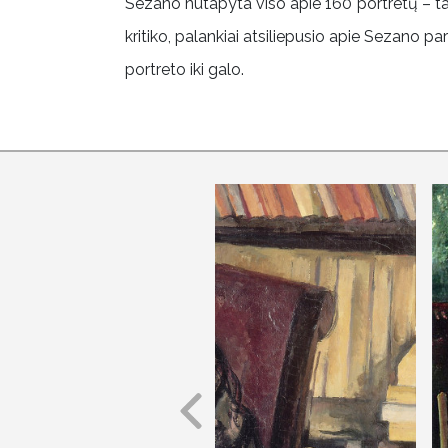
Sezano nutapyta viso apie 160 portretų – tai
kritiko, palankiai atsiliepusio apie Sezano pa
portreto iki galo.