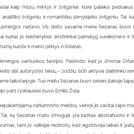
ašiai kaip mūsų mintys ir žvilgsniai, kurie palieka pėdsakus
u analitiko žvilgsniu, ir romantišku įsimylėjėlio žvilgsniu. Tai,
 jausmingos natūros. Vis dėlto savame mene Sezanas buvo itin
kai kurias jo keistenybes amžininkai pernelyg sureikšmino ir
tumą kurstė ir meno pirklys A.Volaras.
nesėkmingos santuokos teorijos. Pasirodo, kad jo žmonai Ort
ėtis dėl autorystės teisių,– žodžiu, būti aktyvia dailininko rėm
niame laikotarpyje. Tuo metu Sezanas buvo sesers įtakoje tapęs
jo pats ryškiausias buvo Emilis Zola.
epakartojamą natiurmorto meistrą, vienok jis savitai tapė mot
ą. Tai, ką Sezanas mato žmoguje yra kažkas abstrahuoto ir t
umas, tarsi jo veikėjai nežinotų, kad egzistuoja laikas ir pat