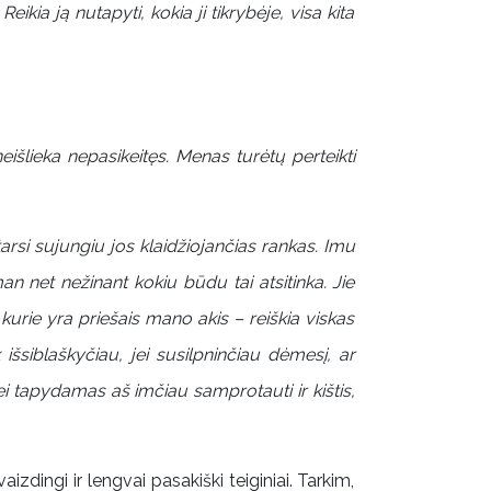
eikia ją nutapyti, kokia ji tikrybėje, visa kita
išlieka nepasikeitęs. Menas turėtų perteikti
tarsi sujungiu jos klaidžiojančias rankas. Imu
man net nežinant kokiu būdu tai atsitinka. Jie
kurie yra priešais mano akis – reiškia viskas
k išsiblaškyčiau, jei susilpninčiau dėmesį, ar
 jei tapydamas aš imčiau samprotauti ir kištis,
dingi ir lengvai pasakiški teiginiai. Tarkim,