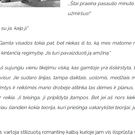
,,Štai praeina pasaulio minutė. R
užmiršus!“
u ja, kaip ji.“
Gamta visados tokia pat, bet niekas iš to, ką mes matome ne
ntančią regimybę. Jis turi pavaizduoti ją amžiną.“
š sujungiu vienu tikėjimu viską, kas gamtoje yra išskirstyta, 
š visur. Jie sudaro linijas, tampa daiktais, uolomis, medžiais 
mtys ir reikšmės mano drobėje atitinka tas dėmes ir planus, 
eikia. Ji teisinga, ji pripildyta įtampos. Bet jei aš nors kie
au šiandien kokia teorija, kuri priešinga vakarykštei teorijai,
rtoja stilizuotą romantinę kalbą kurioje jam vis išsprūsta vaiz