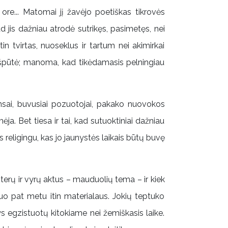
 ore... Matomai jį žavėjo poetiškas tikrovės
 kad jis dažniau atrodė sutrikęs, pasimetęs, nei
 tvirtas, nuoseklus ir tartum nei akimirkai
 išpūtė; manoma, kad tikėdamasis pelningiau
ansai, buvusiai pozuotojai, pakako nuovokos
ėja. Bet tiesa ir tai, kad sutuoktiniai dažniau
 religingu, kas jo jaunystės laikais būtų buvę
erų ir vyrų aktus – mauduolių tema – ir kiek
uo pat metu itin materialaus. Jokių teptuko
ys egzistuotų kitokiame nei žemiškasis laike.